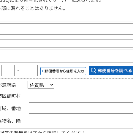
(SSL)
により暗号化されてサーバーに送られます。
外部に漏れることはありません。
〒
‐
都道府県
市区郡町村
町域、番地
建物名、階