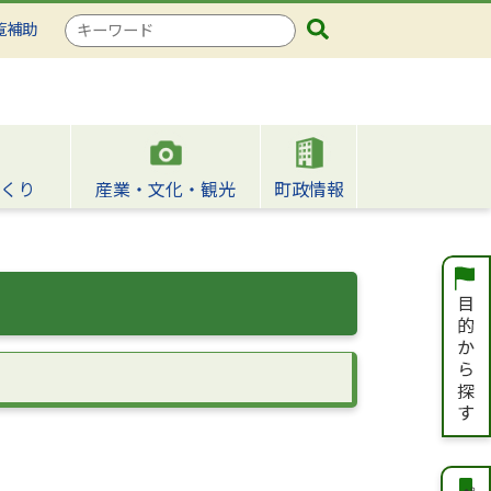
検
覧補助
索
キ
ー
ワ
ー
ド
くり
産業・文化・観光
町政情報