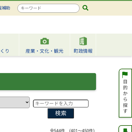
検
覧補助
索
キ
ー
ワ
ー
ド
くり
産業・文化・観光
町政情報
検索
全544件 (401～450件)