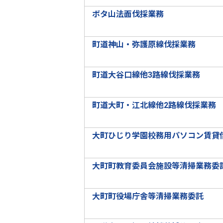
ボタ山法面伐採業務
町道神山・弥護原線伐採業務
町道大谷口線他3路線伐採業務
町道大町・江北線他2路線伐採業務
大町ひじり学園校務用パソコン賃貸
大町町教育委員会施設等清掃業務委
大町町役場庁舎等清掃業務委託