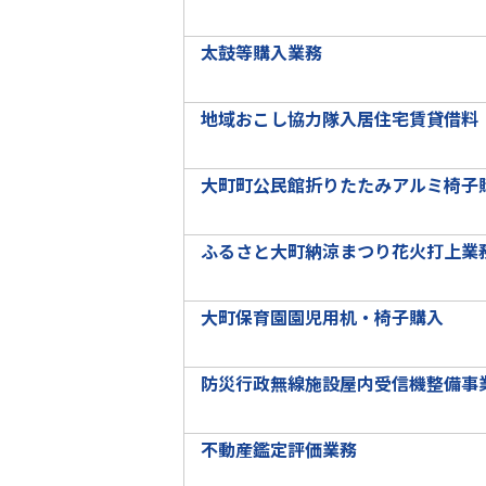
太鼓等購入業務
地域おこし協力隊入居住宅賃貸借料
大町町公民館折りたたみアルミ椅子
ふるさと大町納涼まつり花火打上業
大町保育園園児用机・椅子購入
防災行政無線施設屋内受信機整備事
不動産鑑定評価業務