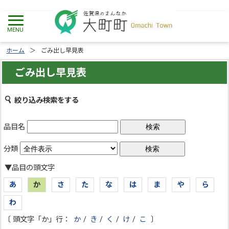
ホーム
ごみ出し早見表
ごみ出し早見表
絞り込み検索をする
品目名
分類
▼品目の頭文字
あ
か
さ
た
な
は
ま
や
ら
わ
〔 頭文字「か」行：
か
/
き
/
く
/
け
/
こ
〕