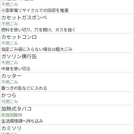
不燃ごみ
小型家電リサイクルでの回収を推進
カセットガスボンベ
不燃ごみ
燃料を使い切り、穴を開け、ガスを抜く
カセットコンロ
不燃ごみ
指定ごみ袋に入らない場合は粗大ごみ
ガソリン携行缶
不燃ごみ
中身を使い切る
カッター
不燃ごみ
蓋つきの缶などに入れる
かつら
可燃ごみ
加熱式タバコ
処理困難物
生活環境課へ持ち込み
カミソリ