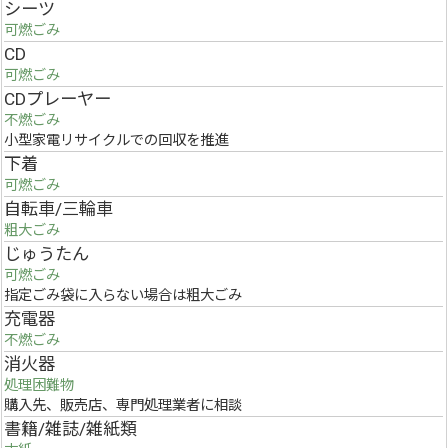
シーツ
可燃ごみ
CD
可燃ごみ
CDプレーヤー
不燃ごみ
小型家電リサイクルでの回収を推進
下着
可燃ごみ
自転車/三輪車
粗大ごみ
じゅうたん
可燃ごみ
指定ごみ袋に入らない場合は粗大ごみ
充電器
不燃ごみ
消火器
処理困難物
購入先、販売店、専門処理業者に相談
書籍/雑誌/雑紙類