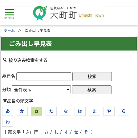
ホーム
ごみ出し早見表
ごみ出し早見表
絞り込み検索をする
品目名
分類
▼品目の頭文字
あ
か
さ
た
な
は
ま
や
ら
わ
〔 頭文字「さ」行：
さ
/
し
/
す
/
せ
/
そ
〕