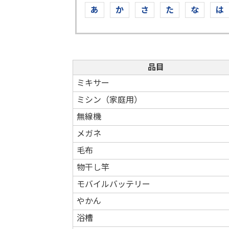
あ
か
さ
た
な
は
品目
ミキサー
ミシン（家庭用）
無線機
メガネ
毛布
物干し竿
モバイルバッテリー
やかん
浴槽