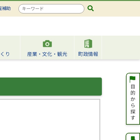
検
覧補助
索
キ
ー
ワ
ー
ド
くり
産業・文化・観光
町政情報