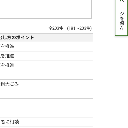
ページを保存
全203件 (181～203件)
出し方のポイント
収を推進
収を推進
収を推進
は粗大ごみ
業者に相談