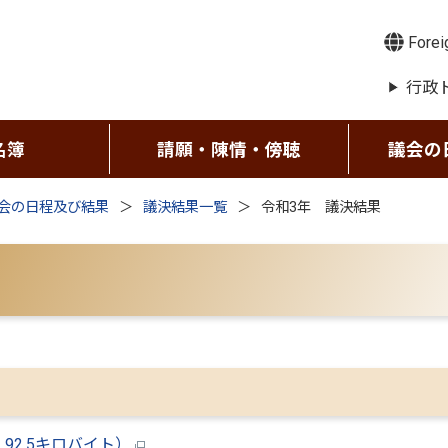
Forei
行政
名簿
請願・陳情・傍聴
議会の
会の日程及び結果
議決結果一覧
令和3年 議決結果
92.5キロバイト）