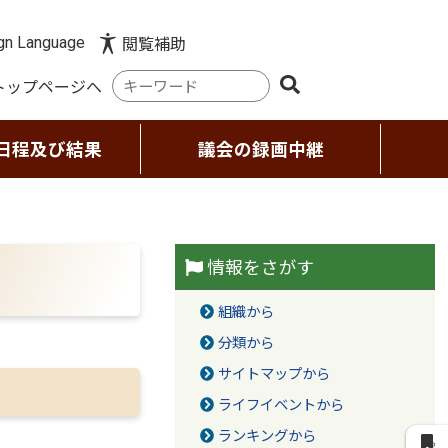
gn Language
閲覧補助
検
トップページへ
索
キ
ー
日程及び結果
議会の録画中継
ワ
ー
ド
情報をさがす
組織から
分類から
サイトマップから
ライフイベントから
ランキングから