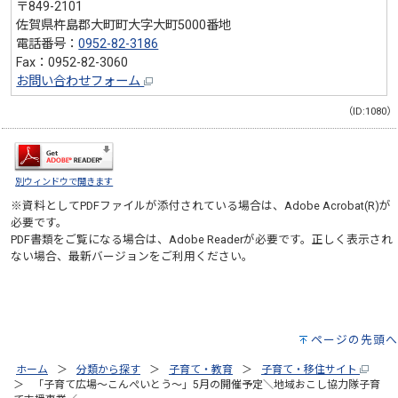
〒849-2101
佐賀県杵島郡大町町大字大町5000番地
電話番号：
0952-82-3186
Fax：0952-82-3060
お問い合わせフォーム
（ID:1080）
別ウィンドウで開きます
※資料としてPDFファイルが添付されている場合は、
Adobe Acrobat(R)
が
必要です。
PDF書類をご覧になる場合は、
Adobe Reader
が必要です。正しく表示され
ない場合、最新バージョンをご利用ください。
ページの先頭へ
ホーム
分類から探す
子育て・教育
子育て・移住サイト
「子育て広場～こんぺいとう～」5月の開催予定＼地域おこし協力隊子育