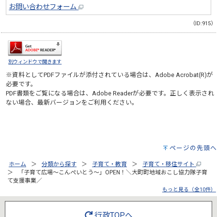
お問い合わせフォーム
（ID:915）
別ウィンドウで開きます
※資料としてPDFファイルが添付されている場合は、
Adobe Acrobat(R)
が
必要です。
PDF書類をご覧になる場合は、
Adobe Reader
が必要です。正しく表示され
ない場合、最新バージョンをご利用ください。
ページの先頭へ
ホーム
分類から探す
子育て・教育
子育て・移住サイト
「子育て広場～こんぺいとう～」OPEN！＼大町町地域おこし協力隊子育
て支援事業／
もっと見る（全10件）
行政TOPへ