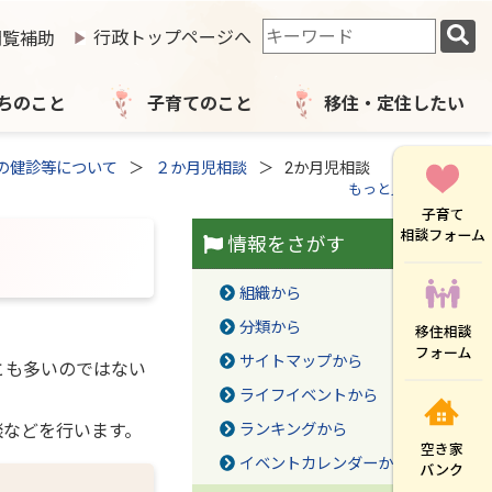
検
行政トップページへ
閲覧補助
索
キ
ー
ちのこと
子育てのこと
移住・定住したい
ワ
ー
の健診等について
２か月児相談
2か月児相談
ド
もっと見る（全5件）
情報をさがす
組織から
分類から
サイトマップから
とも多いのではない
ライフイベントから
談などを行います。
ランキングから
イベントカレンダーから