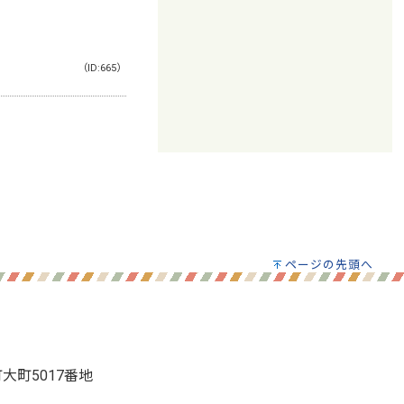
（ID:665）
ページの先頭へ
町大町5017番地