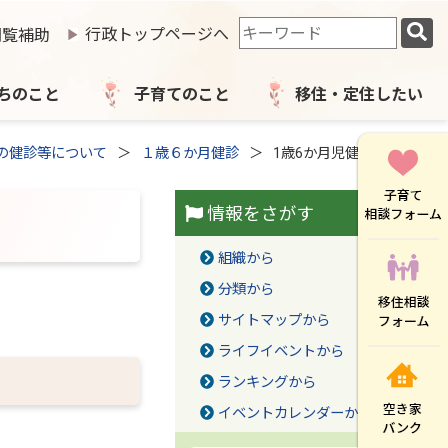
検
行政トップページへ
閲覧補助
索
キ
ー
ちのこと
子育てのこと
移住・定住したい
ワ
ー
の健診等について
１歳６か月健診
1歳6か月児健診
ド
情報をさがす
組織から
分類から
サイトマップから
ライフイベントから
ランキングから
イベントカレンダーから