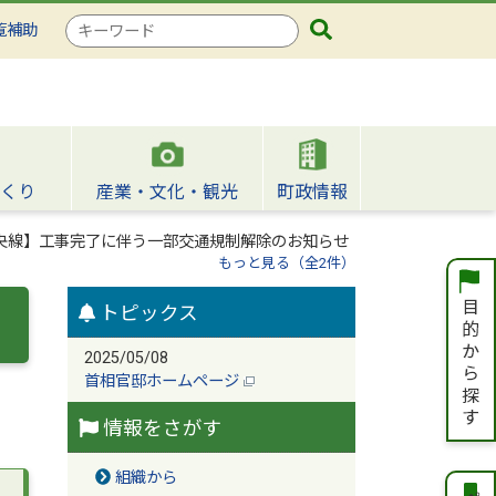
検
覧補助
索
キ
ー
ワ
ー
ド
くり
産業・文化・観光
町政情報
央線】工事完了に伴う一部交通規制解除のお知らせ
もっと見る（全2件）
トピックス
2025/05/08
首相官邸ホームページ
情報をさがす
組織から