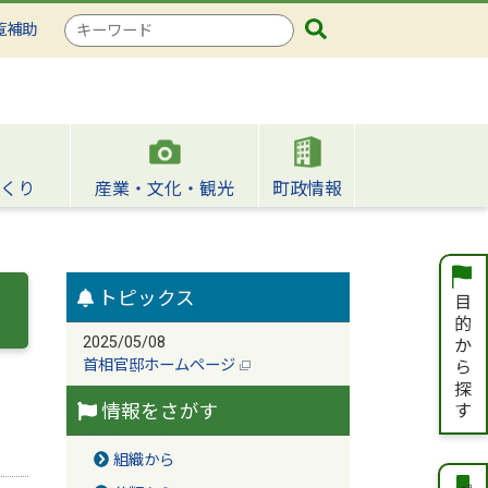
検
覧補助
索
キ
ー
ワ
ー
ド
くり
産業・文化・観光
町政情報
トピックス
2025/05/08
首相官邸ホームページ
情報をさがす
組織から