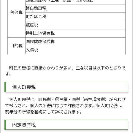
固定資産税（土地・家屋・償却資産）
軽自動車税
普通税
町たばこ税
鉱産税
特別土地保有税
国民健康保険税
目的税
入湯税
町民の皆様に直接かかわりが多い、主な税目は以下のとおりで
す。
個人町民税
個人町民税は、町民税・県民税・国税（森林環境税）が合わせ
て徴収され、個人の所得に応じて課税されます。個人町民税は、
前年分の所得を基礎にして課税されます。
固定資産税