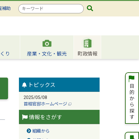
検
覧補助
索
キ
ー
ワ
ー
ド
くり
産業・文化・観光
町政情報
トピックス
2025/05/08
首相官邸ホームページ
情報をさがす
組織から