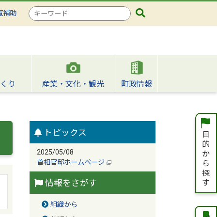
検
覧補助
索
キ
ー
ワ
ー
ド
くり
産業・文化・観光
町政情報
トピックス
2025/05/08
首相官邸ホームページ
情報をさがす
組織から