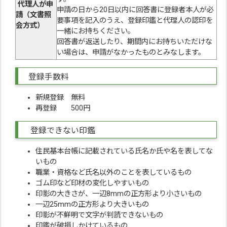
代理人が申
申請の日から20日以内に回答書に登録者本人が必
請（文書照
要事項を記入のうえ、登録印鑑と代理人の認印を
会方式）
一緒にお持ちください。
回答書が返送したり、期間内にお持ちいただけな
い場合は、申請がなかったものとみなします。
登録手数料
新規登録 無料
再登録 500円
登録できない印鑑
住民基本台帳に記載されている氏名か氏や名を表してな
いもの
職業・資格など氏名以外のことを表しているもの
ゴム印など印材の変化しやすいもの
印影の大きさが、一辺8mmの正方形より小さいもの
一辺25mmの正方形より大きいもの
印影が不鮮明で文字が判読できないもの
印鑑が破損しかけているもの