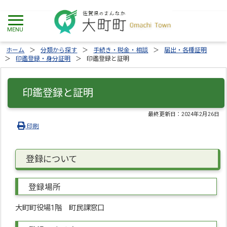
ホーム
分類から探す
手続き・税金・相談
届出・各種証明
印鑑登録・身分証明
印鑑登録と証明
印鑑登録と証明
最終更新日：
2024年2月26日
印刷
登録について
登録場所
大町町役場1階 町民課窓口