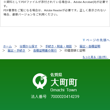
※資料としてPDFファイルが添付されている場合は、
Adobe Acrobat(R)
が必要で
す。
PDF書類をご覧になる場合は、
Adobe Reader
が必要です。正しく表示されない
場合、最新バージョンをご利用ください。
ページの先頭へ
ホーム
分類から探す
手続き・税金・相談
届出・各種証明
届出・手続き
各種証明書の発行
印鑑登録と証明
もっと見る（全2件）
法人番号 7000020414239