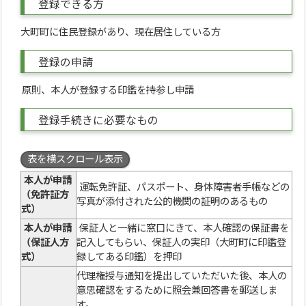
登録できる方
大町町に住民登録があり、現在居住している方
登録の申請
原則、本人が登録する印鑑を持参し申請
登録手続きに必要なもの
表を横スクロール表示
本人が申請
運転免許証、パスポート、身体障害者手帳などの
（免許証方
写真が添付された公的機関の証明のあるもの
式）
本人が申請
保証人と一緒に窓口にきて、本人確認の保証書を
（保証人方
記入してもらい、保証人の実印（大町町に印鑑登
式）
録してある印鑑）を押印
代理権授与通知を提出していただいた後、本人の
意思確認をするために照会兼回答書を郵送しま
す。