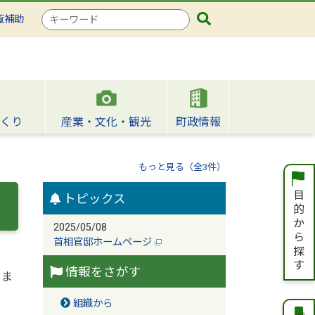
検
覧補助
索
キ
ー
ワ
ー
ド
くり
産業・文化・観光
町政情報
もっと見る（全3件）
トピックス
2025/05/08
首相官邸ホームページ
情報をさがす
きま
組織から