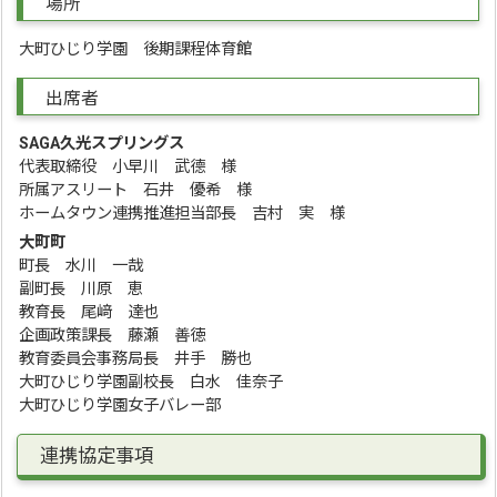
場所
大町ひじり学園 後期課程体育館
出席者
SAGA久光スプリングス
代表取締役 小早川 武德 様
所属アスリート 石井 優希 様
ホームタウン連携推進担当部長 吉村 実 様
大町町
町長 水川 一哉
副町長 川原 恵
教育長 尾﨑 達也
企画政策課長 藤瀬 善徳
教育委員会事務局長 井手 勝也
大町ひじり学園副校長 白水 佳奈子
大町ひじり学園女子バレー部
連携協定事項