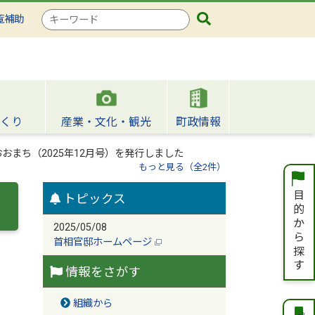
検
覧補助
索
キ
ー
ワ
ー
ド
くり
産業・文化・観光
町政情報
おまち（2025年12月号）を発行しました
もっと見る（全2件）
トピックス
2025/05/08
首相官邸ホームページ
情報をさがす
組織から