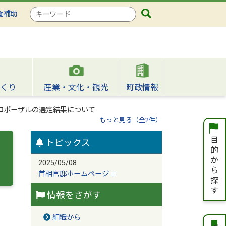
検
覧補助
索
キ
ー
ワ
ー
ド
くり
産業・文化・観光
町政情報
ロポーザルの選定結果について
もっと見る（全2件）
トピックス
2025/05/08
首相官邸ホームページ
情報をさがす
組織から