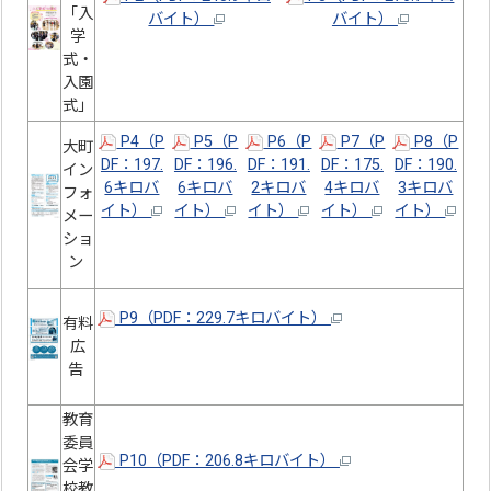
「入
バイト）
バイト）
学
式・
入園
式」
P4（P
P5（P
P6（P
P7（P
P8（P
大町
DF：197.
DF：196.
DF：191.
DF：175.
DF：190.
イン
6キロバ
6キロバ
2キロバ
4キロバ
3キロバ
フォ
イト）
イト）
イト）
イト）
イト）
メー
ショ
ン
P9（PDF：229.7キロバイト）
有料
広
告
教育
委員
P10（PDF：206.8キロバイト）
会学
校教