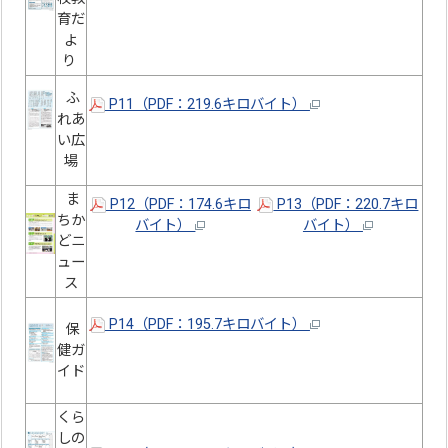
育だ
よ
り
ふ
P11（PDF：219.6キロバイト）
れあ
い広
場
ま
P12（PDF：174.6キロ
P13（PDF：220.7キロ
ちか
バイト）
バイト）
どニ
ュー
ス
P14（PDF：195.7キロバイト）
保
健ガ
イド
くら
しの