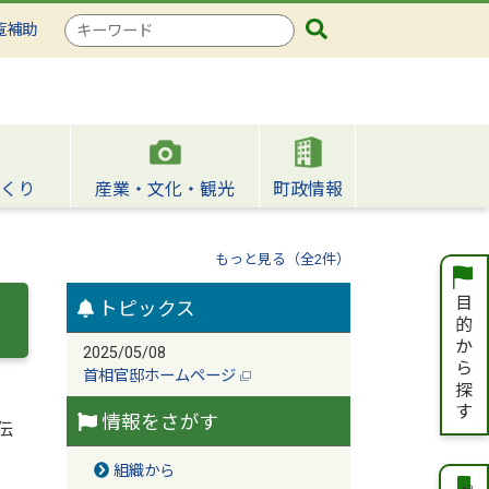
検
覧補助
索
キ
ー
ワ
ー
ド
くり
産業・文化・観光
町政情報
もっと見る（全2件）
トピックス
2025/05/08
首相官邸ホームページ
情報をさがす
伝
組織から