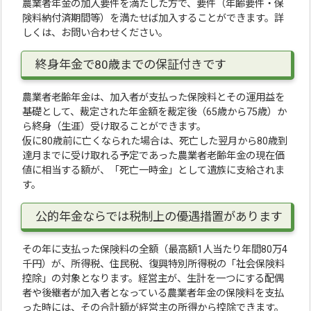
農業者年金の加入要件を満たした方で、要件（年齢要件・保
険料納付済期間等）を満たせば加入することができます。詳
しくは、お問い合わせください。
終身年金で80歳までの保証付きです
農業者老齢年金は、加入者が支払った保険料とその運用益を
基礎として、裁定された年金額を裁定後（65歳から75歳）か
ら終身（生涯）受け取ることができます。
仮に80歳前に亡くなられた場合は、死亡した翌月から80歳到
達月までに受け取れる予定であった農業者老齢年金の現在価
値に相当する額が、「死亡一時金」として遺族に支給されま
す。
公的年金ならでは税制上の優遇措置があります
その年に支払った保険料の全額（最高額1人当たり年間80万4
千円）が、所得税、住民税、復興特別所得税の「社会保険料
控除」の対象となります。経営主が、生計を一つにする配偶
者や後継者が加入者となっている農業者年金の保険料を支払
った時には、その合計額が経営主の所得から控除できます。