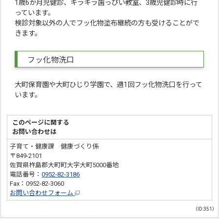
1歳6か月児健診、キラキラ歯っぴい教室、3歳児健診時に行
っています。
検診対象以外の人でフッ化物塗布継続の方も受けることがで
きます。
フッ化物洗口
大町保育園や大町ひじり学園で、週1回フッ化物洗口を行って
います。
このページに関する
お問い合わせは
子育て・健康課 健康づくり係
〒849-2101
佐賀県杵島郡大町町大字大町5000番地
電話番号：
0952-82-3186
Fax：0952-82-3060
お問い合わせフォーム
（ID:351）