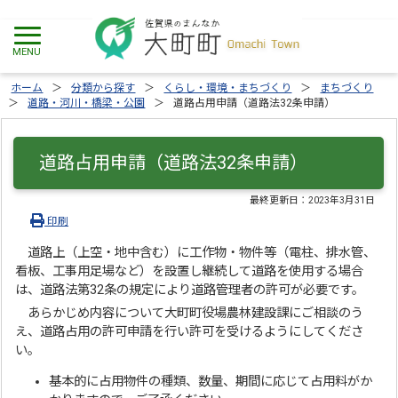
ホーム
分類から探す
くらし・環境・まちづくり
まちづくり
道路・河川・橋梁・公園
道路占用申請（道路法32条申請）
道路占用申請（道路法32条申請）
最終更新日：
2023年3月31日
印刷
道路上（上空・地中含む）に工作物・物件等（電柱、排水管、
看板、工事用足場など）を設置し継続して道路を使用する場合
は、道路法第32条の規定により道路管理者の許可が必要です。
あらかじめ内容について大町町役場農林建設課にご相談のう
え、道路占用の許可申請を行い許可を受けるようにしてくださ
い。
基本的に占用物件の種類、数量、期間に応じて占用料がか