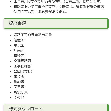
工事費用はすべて申請者の負担（自費工事）となります。
道路において工事や作業を行う際には、管轄警察署の道路
使用許可も受ける必要があります。
提出書類
道路工事施行承認申請書
位置図
現況図
計画図
構造図
交通規制図
工事仕様書
公図（写し）
求積表
誓約書
同意書
現況写真
その他
様式ダウンロード