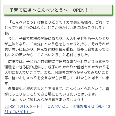
子育て広場 ～こんぺいとう～ OPEN！！
「こんぺいとう」は色とりどりでイガの突起も様々、どれ一つ
とっても同じものはなく、どこか懐かしい味にほっこりします
ね。
今回、子育て広場の開設にあたり、大人も子どもも一人ひとり
が主体となり、「自分」という色をしっかりと持ち、それぞれが
思い思いに転がり、色んな経験を積み重ね、成長し育ちあってほ
しいとの願いから「こんぺいとう」と名付けました。
広場では、子どもが自発的に主体的な遊びへと向かえる素材や
環境をできる限り提供し、親子のかかわりや他者とのかかわりを
大切に育んでいきます。また、保護者の方々がやってみたいこと
等、皆でおしゃべりを交えながら計画していけたらと考えていま
す。
保護者や地域の方々と手を携えて、こんぺいとうみたいに、皆
がにっこりほっこりできる場にしていきたいと思います。
さぁ、大いに楽しみながら育ちあいましょう！
R5年10月スタート！「こんぺいとう」開催お知らせ（PDF：3
81キロバイト）