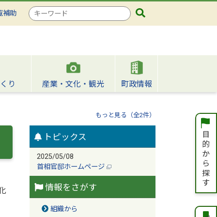
検
覧補助
索
キ
ー
ワ
ー
ド
くり
産業・文化・観光
町政情報
もっと見る（全2件）
トピックス
2025/05/08
首相官邸ホームページ
情報をさがす
化
組織から