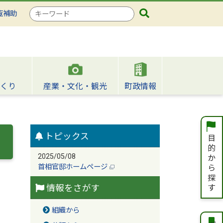
検
覧補助
索
キ
ー
ワ
ー
ド
くり
産業・文化・観光
町政情報
トピックス
2025/05/08
首相官邸ホームページ
情報をさがす
組織から