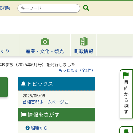
検
覧補助
索
キ
ー
ワ
ー
ド
くり
産業・文化・観光
町政情報
おまち（2025年6月号）を発行しました
もっと見る（全2件）
トピックス
2025/05/08
首相官邸ホームページ
情報をさがす
組織から