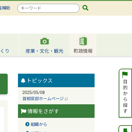
検
覧補助
索
キ
ー
ワ
ー
ド
くり
産業・文化・観光
町政情報
トピックス
2025/05/08
首相官邸ホームページ
情報をさがす
組織から