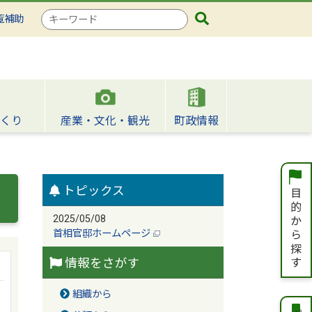
検
覧補助
索
キ
ー
ワ
ー
ド
くり
産業・文化・観光
町政情報
トピックス
2025/05/08
首相官邸ホームページ
情報をさがす
組織から