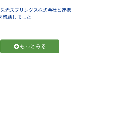
11月18日
て広場「こんぺいとう」毎週金曜日
大町絆サンマ
中です
もっとみる