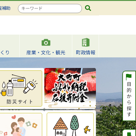
検
覧補助
索
キ
ー
ワ
ー
ド
くり
産業・文化・観光
町政情報