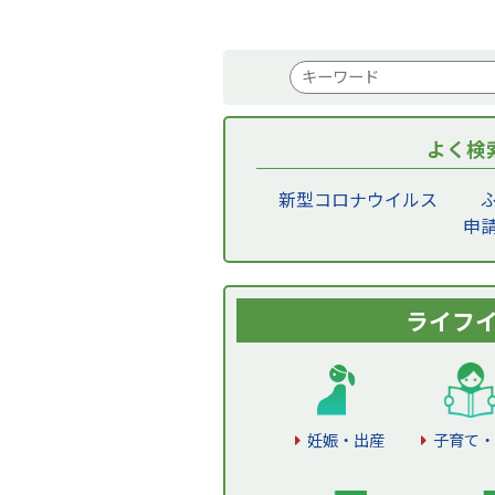
検
索
キ
よく検
ー
ワ
新型コロナウイルス
ー
申
ド
ライフ
妊娠・出産
子育て・